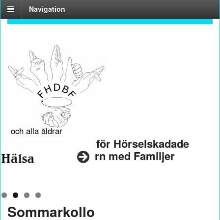
Navigation
En förening för
hela familjen
och alla åldrar
Riksföreningen för Hörselskadade
och Döva Barn med Familjer
Sommarkollo