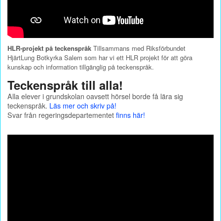
HLR-projekt på teckenspråk
Tillsammans med Riksförbundet
HjärtLung Botkyrka Salem som har vi ett HLR projekt för att göra
kunskap och information tillgänglig på teckenspråk.
Teckenspråk till alla!
Alla elever i grundskolan oavsett hörsel borde få lära sig
teckenspråk.
Läs mer och skriv på!
Svar från regeringsdepartementet
finns här!