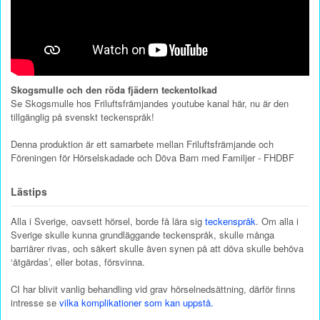
Skogsmulle och den röda fjädern teckentolkad
Se Skogsmulle hos Friluftsfrämjandes youtube kanal här, nu är den
tillgänglig på svenskt teckenspråk!
Denna produktion är ett samarbete mellan Friluftsfrämjande och
Föreningen för Hörselskadade och Döva Barn med Familjer - FHDBF
Lästips
Alla i Sverige, oavsett hörsel, borde få lära sig
teckenspråk
. Om alla i
Sverige skulle kunna grundläggande teckenspråk, skulle många
barriärer rivas, och säkert skulle även synen på att döva skulle behöva
‘åtgärdas’, eller botas, försvinna.
CI har blivit vanlig behandling vid grav hörselnedsättning, därför finns
intresse se
vilka komplikationer som kan uppstå.