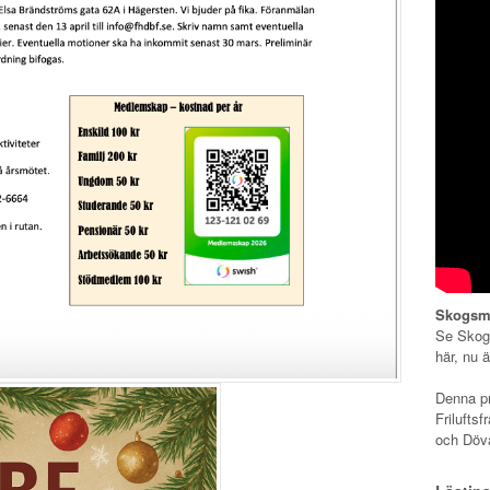
Skogsmu
Se Skogs
här, nu 
Denna pr
Frilufts
och Döv