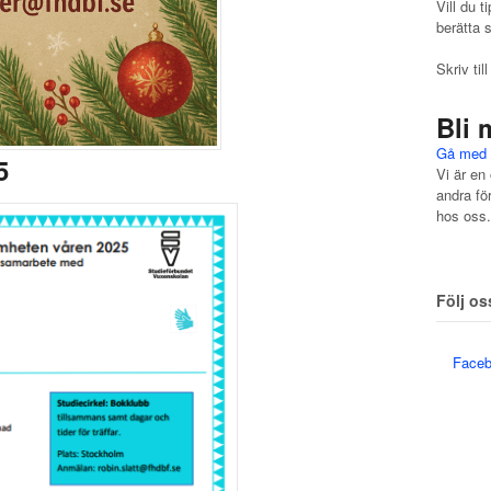
Vill du 
berätta 
Skriv ti
Bli
Gå med 
5
Vi är en 
andra fö
hos oss.
Följ os
Face