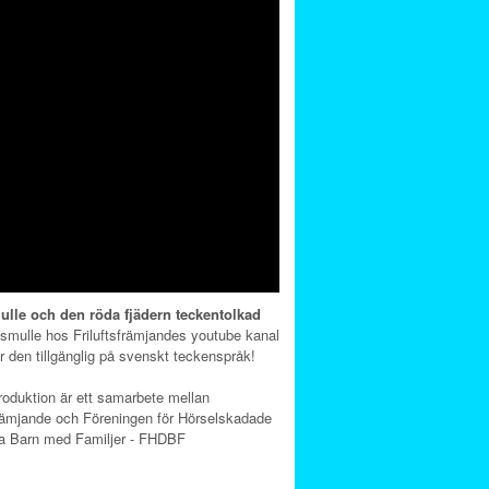
lle och den röda fjädern teckentolkad
mulle hos Friluftsfrämjandes youtube kanal
är den tillgänglig på svenskt teckenspråk!
oduktion är ett samarbete mellan
främjande och Föreningen för Hörselskadade
a Barn med Familjer - FHDBF