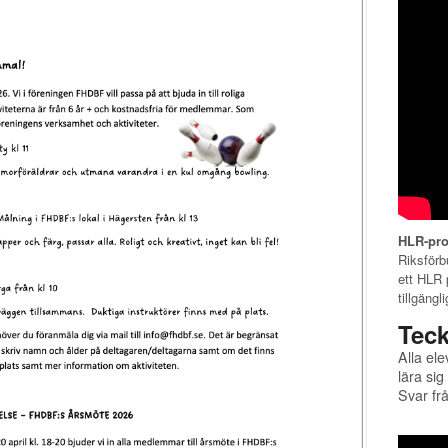
HLR-pro
Riksförb
ett HLR 
tillgäng
Teck
Alla ele
lära si
Svar fr