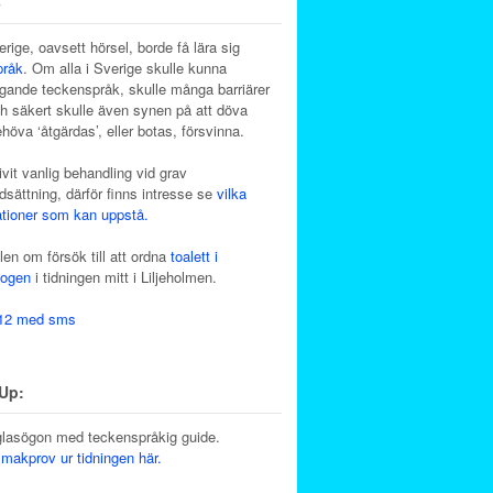
s
erige, oavsett hörsel, borde få lära sig
pråk
. Om alla i Sverige skulle kunna
gande teckenspråk, skulle många barriärer
ch säkert skulle även synen på att döva
höva ‘åtgärdas’, eller botas, försvinna.
ivit vanlig behandling vid grav
dsättning, därför finns intresse se
vilka
tioner som kan uppstå.
len om försök till att ordna
toalett i
kogen
i tidningen mitt i Liljeholmen.
12 med sms
Up:
lasögon med teckenspråkig guide.
smakprov ur tidningen här.