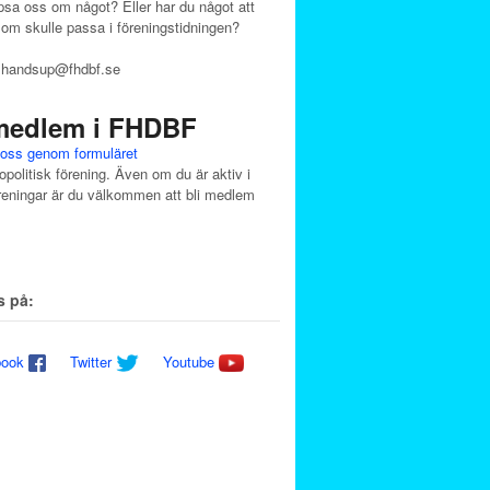
tipsa oss om något? Eller har du något att
som skulle passa i föreningstidningen?
ll handsup@fhdbf.se
 medlem i FHDBF
oss genom formuläret
opolitisk förening. Även om du är aktiv i
reningar är du välkommen att bli medlem
s på:
book
Twitter
Youtube