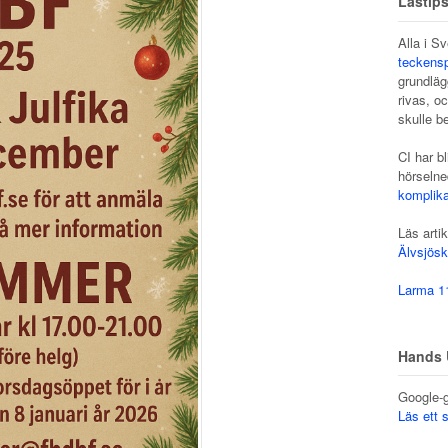
Lästip
Alla i Sv
teckens
grundläg
rivas, o
skulle be
CI har bl
hörselne
komplika
Läs artik
Älvsjös
Larma 1
Hands 
Google-g
Läs ett 