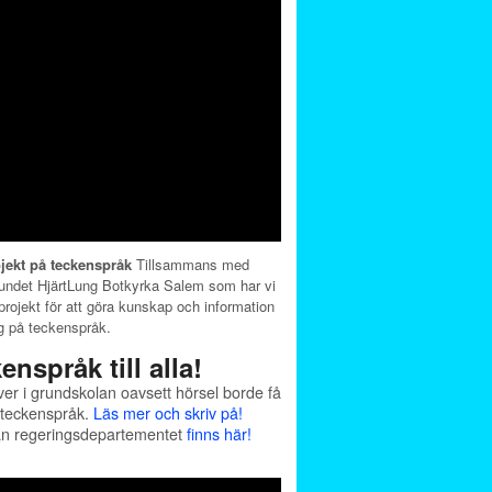
jekt på teckenspråk
Tillsammans med
undet HjärtLung Botkyrka Salem som har vi
projekt för att göra kunskap och information
lig på teckenspråk.
enspråk till alla!
ver i grundskolan oavsett hörsel borde få
g teckenspråk.
Läs mer och skriv på!
ån regeringsdepartementet
finns här!