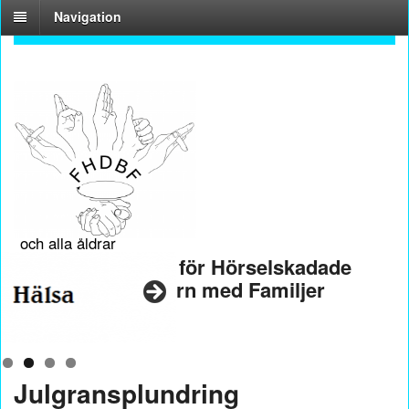
Navigation
En förening för
hela familjen
och alla åldrar
Riksföreningen för Hörselskadade
och Döva Barn med Familjer
Julgransplundring