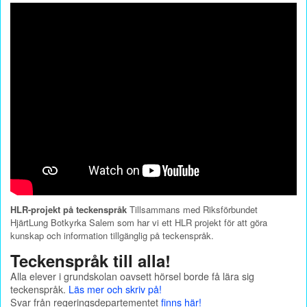
HLR-projekt på teckenspråk
Tillsammans med Riksförbundet
HjärtLung Botkyrka Salem som har vi ett HLR projekt för att göra
kunskap och information tillgänglig på teckenspråk.
Teckenspråk till alla!
Alla elever i grundskolan oavsett hörsel borde få lära sig
teckenspråk.
Läs mer och skriv på!
Svar från regeringsdepartementet
finns här!