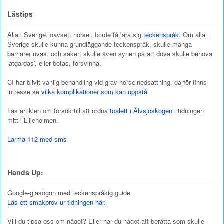
Lästips
Alla i Sverige, oavsett hörsel, borde få lära sig
teckenspråk
. Om alla i
Sverige skulle kunna grundläggande teckenspråk, skulle många
barriärer rivas, och säkert skulle även synen på att döva skulle behöva
‘åtgärdas’, eller botas, försvinna.
CI har blivit vanlig behandling vid grav hörselnedsättning, därför finns
intresse se
vilka komplikationer som kan uppstå.
Läs artiklen om försök till att ordna
toalett i Älvsjöskogen
i tidningen
mitt i Liljeholmen.
Larma 112 med sms
Hands Up:
Google-glasögon med teckenspråkig guide.
Läs ett smakprov ur tidningen här.
Vill du tipsa oss om något? Eller har du något att berätta som skulle