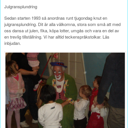
Julgransplundring
Sedan starten 1993 så anordnas runt tjugondag knut en
julgransplundring. Dit är alla välkomna, stora som små att med
oss dansa ut julen, fika, köpa lotter, umgås och vara en del av
en trevlig tillställning. Vi har alltid teckenspråkstolkar. Läs
inbjudan.