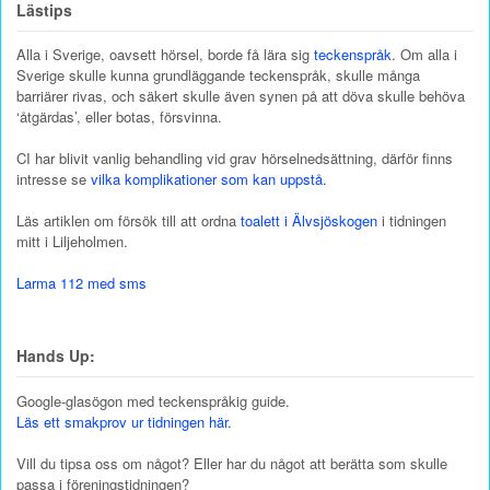
Lästips
Alla i Sverige, oavsett hörsel, borde få lära sig
teckenspråk
. Om alla i
Sverige skulle kunna grundläggande teckenspråk, skulle många
barriärer rivas, och säkert skulle även synen på att döva skulle behöva
‘åtgärdas’, eller botas, försvinna.
CI har blivit vanlig behandling vid grav hörselnedsättning, därför finns
intresse se
vilka komplikationer som kan uppstå.
Läs artiklen om försök till att ordna
toalett i Älvsjöskogen
i tidningen
mitt i Liljeholmen.
Larma 112 med sms
Hands Up:
Google-glasögon med teckenspråkig guide.
Läs ett smakprov ur tidningen här.
Vill du tipsa oss om något? Eller har du något att berätta som skulle
passa i föreningstidningen?