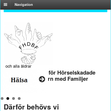
Navigation
En förening för
hela familjen
och alla åldrar
Riksföreningen för Hörselskadade
och Döva Barn med Familjer
Därför behövs vi