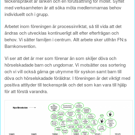
teckenspråket är länken och en förutsättning för mötet. Syftet
med verksamheten är att söka möta medlemmarnas behov
individuellt och i grupp.
Arbetet inom föreningen är processinriktat, så till vida att det
ändras och utvecklas kontinuerligt allt efter efterfrågan och
behov. Vi sätter familjen i centrum. Allt arbete sker utifrån FN:s
Barnkonvention.
Vi ser att det är mer som förenar än som skiljer döva och
hörselskadade barn och ungdomar. Vi motsätter oss sortering
och vi vill också gärna ge utrymme för syskon samt barn till
döva och hörselskadade föräldrar. I föreningen är det viktigt med
positiva attityder till teckenspråk och det som kan vara till hjälp
för att förstå varandra.