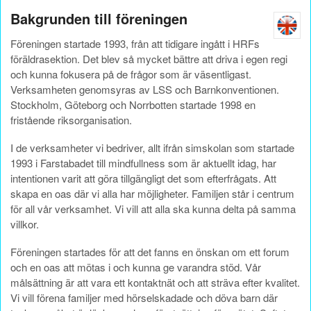
Bakgrunden till föreningen
Föreningen startade 1993, från att tidigare ingått i HRFs
föräldrasektion. Det blev så mycket bättre att driva i egen regi
och
kunna fokusera på de frågor som är väsentligast.
Verksamheten genomsyras av LSS och Barnkonventionen.
Stockholm, Göteborg och Norrbotten startade 1998 en
fristående riksorganisation.
I de verksamheter vi bedriver, allt ifrån simskolan som startade
1993 i Farstabadet till mindfullness som är aktuellt idag, har
intentionen varit att göra tillgängligt det som efterfrågats. Att
skapa en oas där vi alla har möjligheter. Familjen står i centrum
för all vår verksamhet. Vi vill att alla ska kunna delta på samma
villkor.
Föreningen startades för att det fanns en önskan om ett forum
och en oas att mötas i och kunna ge varandra stöd. Vår
målsättning är att vara ett kontaktnät och att sträva efter kvalitet.
Vi vill förena familjer med hörselskadade och döva barn där