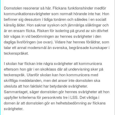
Domstolen resonerar så här. Flickans funktionshinder medför
kommunikationssvårigheter som normalt hörande inte har. Hon
befinner sig dessutom i tidiga tonåren och således i en socialt
känslig ålder. Hon saknar syskon och jämnåriga släktingar och
är en ensam flicka. Risken för isolering på grund av sin dövhet
bör vägas in vid bedömningen av hennes svårigheter i den
dagliga livsföringen (se ovan). Vidare har hennes föräldrar, som
talar ett annat modersmål än svenska, begränsade kunskaper i
teckenspråket.
I skolan har flickan inte några svårigheter att kommunicera
eftersom hon går i en skolklass där all undervisning sker på
teckenspråk. Utanför skolan kan hon kommunicera med
skriftliga meddelanden, men det anser inte domstolen ska
utesluta att hon faktiskt har betydande svårigheter.
Sammantaget, säger domstolen gör hennes svårigheter att hon
uppfyller kriterierna för personkrets tre i LSS. Det viktiga i
domen är att domstolen gör en helhetsbedömning av flickans
svårigheter.