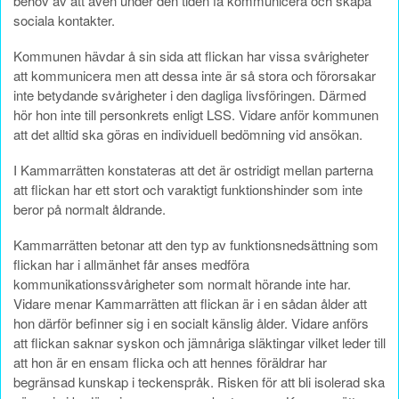
behov av att även under den tiden få kommunicera och skapa
sociala kontakter.
Kommunen hävdar å sin sida att flickan har vissa svårigheter
att kommunicera men att dessa inte är så stora och förorsakar
inte betydande svårigheter i den dagliga livsföringen. Därmed
hör hon inte till personkrets enligt LSS. Vidare anför kommunen
att det alltid ska göras en individuell bedömning vid ansökan.
I Kammarrätten konstateras att det är ostridigt mellan parterna
att flickan har ett stort och varaktigt funktionshinder som inte
beror på normalt åldrande.
Kammarrätten betonar att den typ av funktionsnedsättning som
flickan har i allmänhet får anses medföra
kommunikationssvårigheter som normalt hörande inte har.
Vidare menar Kammarrätten att flickan är i en sådan ålder att
hon därför befinner sig i en socialt känslig ålder. Vidare anförs
att flickan saknar syskon och jämnåriga släktingar vilket leder till
att hon är en ensam flicka och att hennes föräldrar har
begränsad kunskap i teckenspråk. Risken för att bli isolerad ska