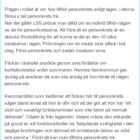
Frågan i målet är om hon tillhör personkrets enligt lagen, i denna
flicka s fall personkrets tre.
När det gäller LSS prövar man alltid om en individ tillhör någon
av de tre personkretsarna. Att höra till en personkrets är en
absolut förutsättning för att kunna ta del av den 10 olika
insatserna i lagen. Prövningen om en insats sker alltså i två
steg. Först personkrets och sedan insatsen/-erna.
Flickan i ärendet ansökte genom sina föräldrar om
korttidsvistelse under sommaren. Hennes hemkommun gav
avslag på ansökan då man inte ansåg att hon hörde till någon
personkrets.
Kammarrätten som bedömer att flickan hör till personkrets
säger bland annat att hon är döv och att det gör att hon har ”ett
stort och varaktigt funktionshinder som inte beror på normalt
åldrande”. Citatet är från lagtexten. Vidare måste den sökande
på grund av sitt funktionshinder ha ”betydande svårigheter i den
dagliga livsföringen och därmed ett omfattande behov av stöd
och service.” Först då kan man tillhöra personkrets tre.