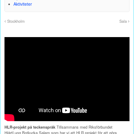
Aktiviteter
Stockholm
Sala
HLR-projekt på teckenspråk
Tillsammans med Riksförbundet
HjärtLung Botkyrka Salem som har vi ett HLR projekt för att göra