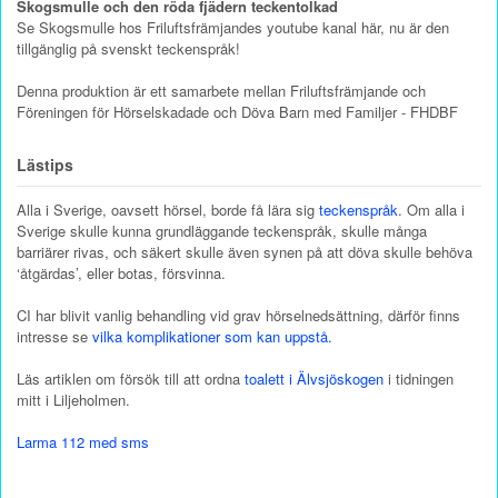
Skogsmulle och den röda fjädern teckentolkad
Se Skogsmulle hos Friluftsfrämjandes youtube kanal här, nu är den
tillgänglig på svenskt teckenspråk!
Denna produktion är ett samarbete mellan Friluftsfrämjande och
Föreningen för Hörselskadade och Döva Barn med Familjer - FHDBF
Lästips
Alla i Sverige, oavsett hörsel, borde få lära sig
teckenspråk
. Om alla i
Sverige skulle kunna grundläggande teckenspråk, skulle många
barriärer rivas, och säkert skulle även synen på att döva skulle behöva
‘åtgärdas’, eller botas, försvinna.
CI har blivit vanlig behandling vid grav hörselnedsättning, därför finns
intresse se
vilka komplikationer som kan uppstå.
Läs artiklen om försök till att ordna
toalett i Älvsjöskogen
i tidningen
mitt i Liljeholmen.
Larma 112 med sms