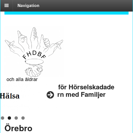
Navigation
En förening för
hela familjen
och alla åldrar
Riksföreningen för Hörselskadade
och Döva Barn med Familjer
Örebro